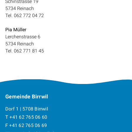
Schiristrasse 19
5734 Reinach
Tel. 062 772 04 72
Pia Müller
Lerchenstrasse 6
5734 Reinach
Tel. 062 771 81 45
Footer
Gemeinde Birrwil
Dorf 1 | 5708 Birrwil
T +41 62 765 06 60
F +41 62 765 06 69