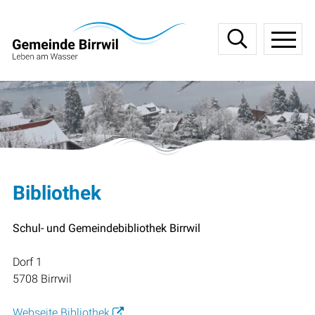
Navigieren in Birrwil
Schnellnavigation
Haupt
Bibliothek
Schul- und Gemeindebibliothek Birrwil
Dorf 1
5708 Birrwil
Webseite Bibliothek